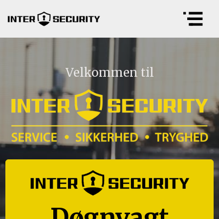
Velkommen til
Døgnvagt