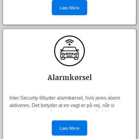
Vagten registrere besøgende, håndværkere og
Læs Mere
ansatte, således at vi i tilfælde af brand/ulykke, ved
hvor mange der er på skibet/pladsen.
Vi kan bl.a. udføre:
Security assessment
Udføre site induction
Modtage leverancer.
Foretage visitationskontrol.
Passe tlf. m.m.
Alarmkørsel
Adgangskontrol og aflåsning
Opsyn af ejendom / bygning / virksomhed
Videoovervågning
Inter Security tilbyder alarmkørsel, hvis jeres alarm
Hurtig reaktion ved alarm eller mistænksom
aktiveres. Det betyder at en vagt er på vej, når vi
aktivitet
modtager alarmen fra kontrol centralen (kc). Vagten
Personale tryghed
følger de aftalte procedure og forholdsregler, kontakter
Videoovervågning
politiet hvis nødvendigt, og kører ikke før der er styr på
Læs Mere
problemet.