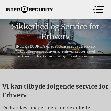
Sikkerhed og Service for
Erhverv
INTER SECURITY er et autoriseret vagtselskab.
Vi tilbyder vagtopgaver af enhver art for såvel
virksomheder, kommune og privatpersoner.
Slide 2 of 2.
Vi kan tilbyde følgende service for
Erhverv
Du kan læse meget mere om de enkelte