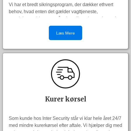
Vi har et bredt sikringsprogram, der dækker ethvert
behov, hvad enten det gælder vagttjeneste,
tyverialarm, video-overvågning eller adgangskontrol
m.v.
Læs Mere
Vi står altid til rådighed og besvarer gerne alle
spørgsmål vedrørende sikring af dine værdier eller din
virksomhed - naturligvis helt uforpligtende for dig.
Efter en gennemgang hos dig, udarbejder vi et forslag
til hvordan du får den service der passer til netop dine
behov, til absolut konkurrencedygtige priser.
Kurer kørsel
Som kunde hos Inter Security står vi klar hele året 24/7
med mindre kurerkørsel efter aftale. Vi hjælper dig med