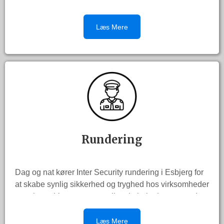
at hente og bringe mindre dele / vare / madkørsel osv.
Kontakt os for en snak om hvad vi kan gøre for dig.
Læs Mere
Rundering
Dag og nat kører Inter Security rundering i Esbjerg for
at skabe synlig sikkerhed og tryghed hos virksomheder
og private. Vores vagter er tilstede hele døgnet rundt.
Vi kan meget mere end at rykke ud på alarmer.
Læs Mere